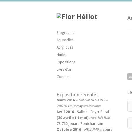
A
Biographie
Aquarelles
Acryliques
Huiles
Expositions
Livre d’or
Contact
a
Le
Exposition récente :
Mars 2016
–
SALON DES ARTS –
78610 Le Perray-en-Yvelines
Avril 2016
– Salle du Foyer Rural
(30 avril et 1 mai)
avec
HELIUM
–
78 760 Jouars-Pontchartrain
Octobre 2016
–
HELIUM
Parcours