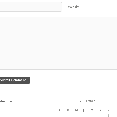
Website
ideshow
août 2026
L
M
M
J
V
S
D
1
2